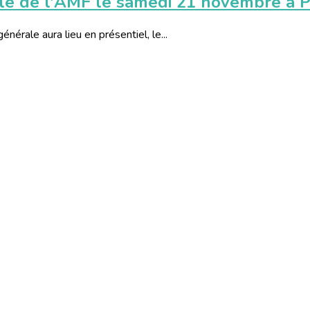
 de l'AMF le samedi 21 novembre à P
rale aura lieu en présentiel, le...