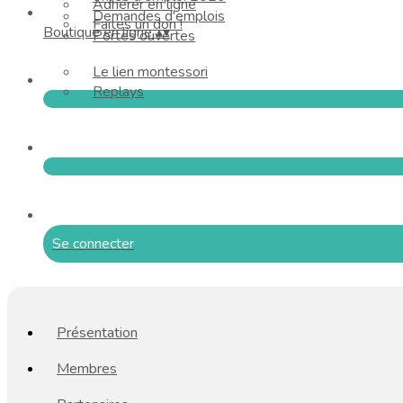
Adhérer en ligne
Demandes d'emplois
Faites un don !
Boutique en ligne
▴
▾
Portes ouvertes
Le lien montessori
Replays
Se connecter
Présentation
Membres