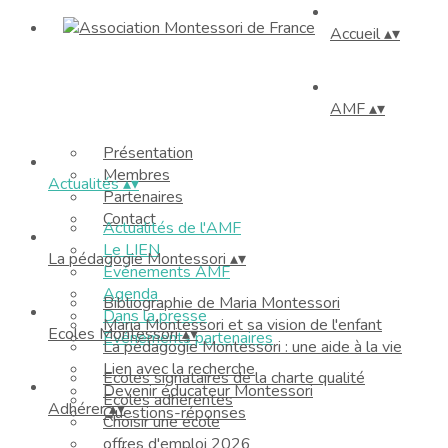
Accueil
▴
▾
AMF
▴
▾
Présentation
Membres
Actualités
▴
▾
Partenaires
Contact
Actualités de l'AMF
Le LIEN
La pédagogie Montessori
▴
▾
Événements AMF
Agenda
Bibliographie de Maria Montessori
Dans la presse
Maria Montessori et sa vision de l'enfant
Ecoles Montessori
▴
▾
Evénements partenaires
La pédagogie Montessori : une aide à la vie
Lien avec la recherche
Ecoles signataires de la charte qualité
Devenir éducateur Montessori
Ecoles adhérentes
Adhérer
▴
▾
Questions-réponses
Choisir une école
offres d'emploi 2026