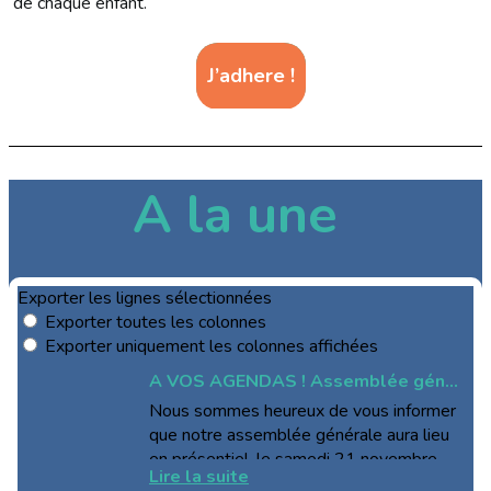
de chaque enfant.
J’adhere !
A la une