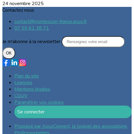
24 novembre 2025
Contactez nous
contact@montessori-france.asso.fr
07 55 61 38 71
Je m'abonne à la newsletter
OK
Plan du site
Licences
Mentions légales
CGUV
Paramétrer vos cookies
Se connecter
Propulsé par AssoConnect, le logiciel des associations
Professionnelles