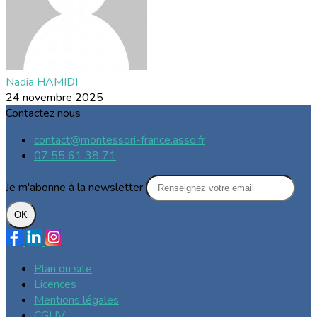
Nadia HAMIDI
24 novembre 2025
Contactez nous
contact@montessori-france.asso.fr
07 55 61 38 71
Je m'abonne à la newsletter
OK
Plan du site
Licences
Mentions légales
CGUV