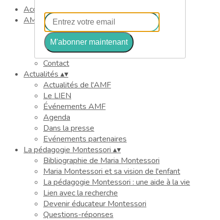
Accueil
▴
▾
AMF
▴
▾
Présentation
Membres
M'abonner maintenant
Partenaires
Contact
Actualités
▴
▾
Actualités de l'AMF
Le LIEN
Événements AMF
Agenda
Dans la presse
Evénements partenaires
La pédagogie Montessori
▴
▾
Bibliographie de Maria Montessori
Maria Montessori et sa vision de l'enfant
La pédagogie Montessori : une aide à la vie
Lien avec la recherche
Devenir éducateur Montessori
Questions-réponses