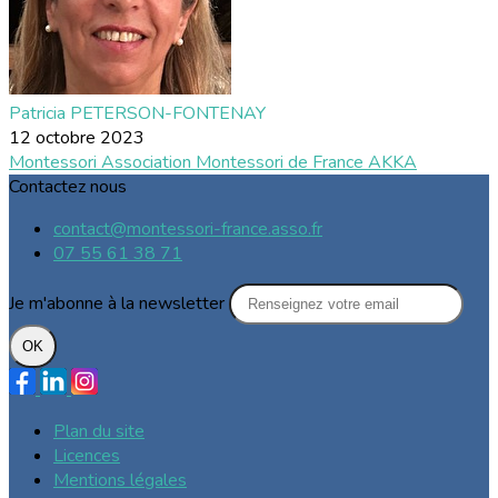
Patricia PETERSON-FONTENAY
12 octobre 2023
Montessori
Association Montessori de France
AKKA
Contactez nous
contact@montessori-france.asso.fr
07 55 61 38 71
Je m'abonne à la newsletter
OK
Plan du site
Licences
Mentions légales