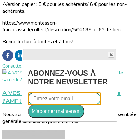
-Version papier : 5 € pour les adhérents/ 8 € pour les non-
adhérents.
https://www.montessori-
france.asso.fr/collect/description/564185-e-63-le-lien
Bonne lecture à toutes et à tous!
Consultez également
ABONNEZ-VOUS À
NOTRE NEWSLETTER
A VOS AGENDAS ! Assemblée générale de
l'AMF le samedi 21 novembre à Paris
M'abonner maintenant
Nous sommes heureux de vous informer que notre assemblée
générale aura lieu en présentiel, le...