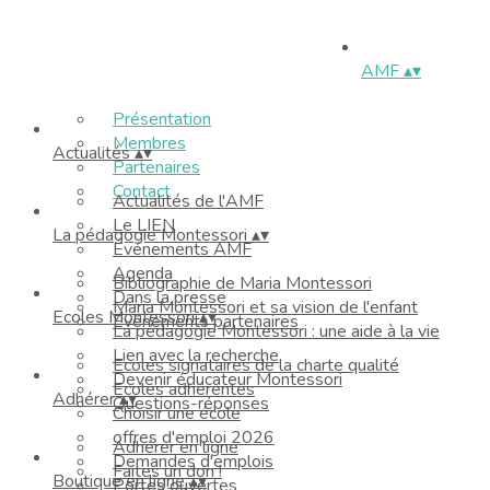
AMF
▴
▾
Présentation
Membres
Actualités
▴
▾
Partenaires
Contact
Actualités de l'AMF
Le LIEN
La pédagogie Montessori
▴
▾
Événements AMF
Agenda
Bibliographie de Maria Montessori
Dans la presse
Maria Montessori et sa vision de l'enfant
Ecoles Montessori
▴
▾
Evénements partenaires
La pédagogie Montessori : une aide à la vie
Lien avec la recherche
Ecoles signataires de la charte qualité
Devenir éducateur Montessori
Ecoles adhérentes
Adhérer
▴
▾
Questions-réponses
Choisir une école
offres d'emploi 2026
Adhérer en ligne
Demandes d'emplois
Faites un don !
Boutique en ligne
▴
▾
Portes ouvertes