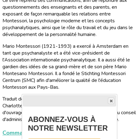
Ce livre reprend ses communications, afin de répondre aux
questionnements des enseignants et des parents, en
exposant de façon remarquable les relations entre
Montessori, la psychologie moderne et les concepts
psychanalytiques, ainsi que le rôle du travail et du jeu dans le
développement de la personnalité humaine.
Mario Montessori (1921-1993) a exercé à Amsterdam en
tant que psychanalyste et a été vice-président de
l'Association internationale psychanalytique. Il a aussi été le
gardien des idées de sa grand-mère et de son père Mario
Montesano Montessori. Il a fondé le Stichting Montessori
Centrum (SMC) afin d'améliorer la qualité de l'éducation
Montessori aux Pays-Bas.
Traduit de l'anglais par Catherine Barret et adapté par
Charlotte Poussin, éducatrice Montessori AMI, auteur
d'ouvrages de référence sur Montessori et membre du conseil
ABONNEZ-VOUS À
d'administration de l'association Montessori de France.
NOTRE NEWSLETTER
Commander cet ouvrage