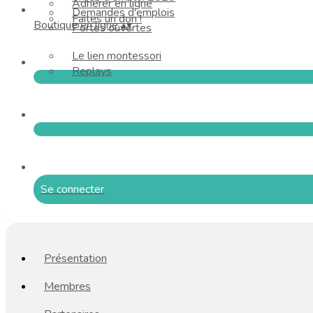
Adhérer en ligne
Demandes d'emplois
Faites un don !
Boutique en ligne
▴
▾
Portes ouvertes
Le lien montessori
Replays
Se connecter
Présentation
Membres