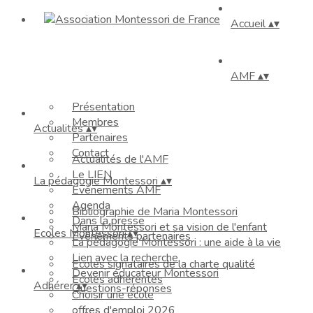
Accueil
▴
▾
AMF
▴
▾
Présentation
Membres
Actualités
▴
▾
Partenaires
Contact
Actualités de l'AMF
Le LIEN
La pédagogie Montessori
▴
▾
Événements AMF
Agenda
Bibliographie de Maria Montessori
Dans la presse
Maria Montessori et sa vision de l'enfant
Ecoles Montessori
▴
▾
Evénements partenaires
La pédagogie Montessori : une aide à la vie
Lien avec la recherche
Ecoles signataires de la charte qualité
Devenir éducateur Montessori
Ecoles adhérentes
Adhérer
▴
▾
Questions-réponses
Choisir une école
offres d'emploi 2026