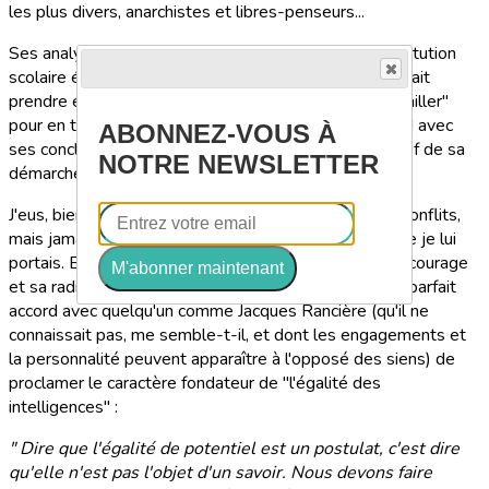
les plus divers, anarchistes et libres-penseurs...
Ses analyses de l'histoire de la pédagogie et de l'institution
scolaire étaient toujours d'une extrême finesse. Il savait
prendre en compte toutes les objections et les "travailler"
pour en tirer le meilleur. On pouvait être en désaccord avec
ABONNEZ-VOUS À
ses conclusions, on n'en demeurait pas moins admiratif de sa
NOTRE NEWSLETTER
démarche.
J'eus, bien sûr, des différends avec lui, et même des conflits,
mais jamais cela ne mit à mal l'estime affectueuse que je lui
portais. Et, sans aucun doute, il faut retenir de lui son courage
M'abonner maintenant
et sa radicalité pédagogique. Il ne cessa, en effet, en parfait
accord avec quelqu'un comme Jacques Rancière (qu'il ne
connaissait pas, me semble-t-il, et dont les engagements et
la personnalité peuvent apparaître à l'opposé des siens) de
proclamer le caractère fondateur de "l'égalité des
intelligences" :
" Dire que l'égalité de potentiel est un postulat, c'est dire
qu'elle n'est pas l'objet d'un savoir. Nous devons faire