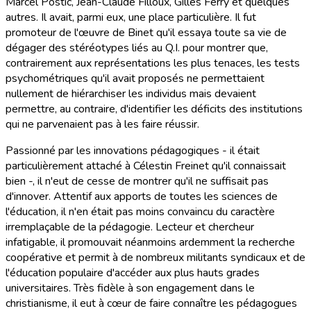
Marcel Postic, Jean-Claude Filloux, Gilles Ferry et quelques
autres. Il avait, parmi eux, une place particulière. Il fut
promoteur de l'œuvre de Binet qu'il essaya toute sa vie de
dégager des stéréotypes liés au Q.I. pour montrer que,
contrairement aux représentations les plus tenaces, les tests
psychométriques qu'il avait proposés ne permettaient
nullement de hiérarchiser les individus mais devaient
permettre, au contraire, d'identifier les déficits des institutions
qui ne parvenaient pas à les faire réussir.
Passionné par les innovations pédagogiques - il était
particulièrement attaché à Célestin Freinet qu'il connaissait
bien -, il n'eut de cesse de montrer qu'il ne suffisait pas
d'innover. Attentif aux apports de toutes les sciences de
l'éducation, il n'en était pas moins convaincu du caractère
irremplaçable de la pédagogie. Lecteur et chercheur
infatigable, il promouvait néanmoins ardemment la recherche
coopérative et permit à de nombreux militants syndicaux et de
l'éducation populaire d'accéder aux plus hauts grades
universitaires. Très fidèle à son engagement dans le
christianisme, il eut à cœur de faire connaître les pédagogues