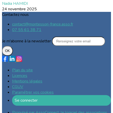
Nadia HAMIDI
24 novembre 2025
Contactez nous
contact@montessori-france.asso.fr
07 55 61 38 71
Je m'abonne à la newsletter
OK
Plan du site
Licences
Mentions légales
CGUV
Paramétrer vos cookies
Se connecter
Propulsé par AssoConnect, le logiciel des associations