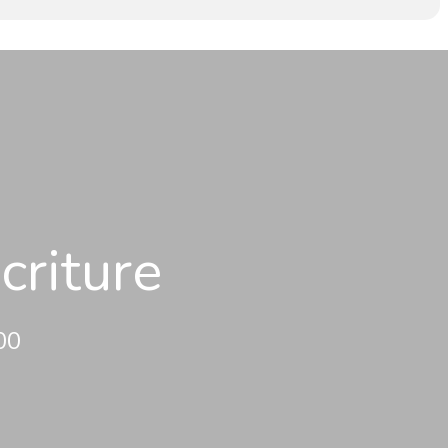
criture
00