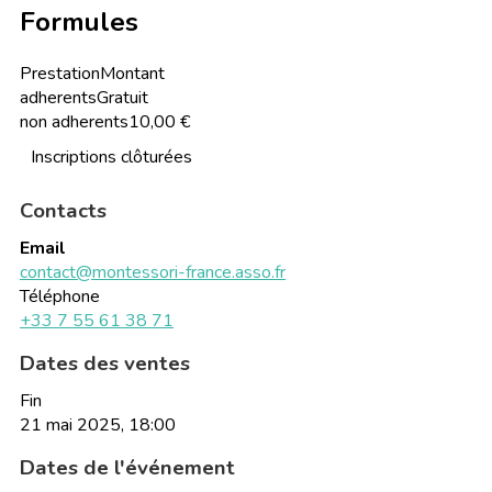
Formules
Prestation
Montant
adherents
Gratuit
non adherents
10,00 €
Inscriptions clôturées
Contacts
Email
contact@montessori-france.asso.fr
Téléphone
+33 7 55 61 38 71
Dates des ventes
Fin
21 mai 2025, 18:00
Dates de l'événement