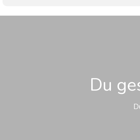
Du ges
D