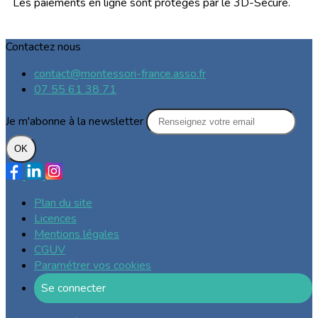
Les paiements en ligne sont protégés par le 3D-Secure.
Contactez nous
contact@montessori-france.asso.fr
07 55 61 38 71
Je m'abonne à la newsletter
OK
Plan du site
Licences
Mentions légales
CGUV
Paramétrer vos cookies
Se connecter