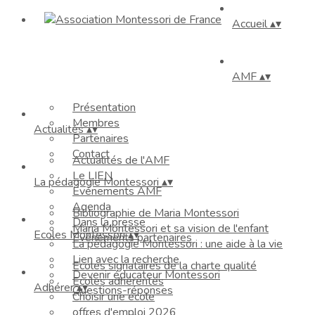
Accueil
▴
▾
AMF
▴
▾
Présentation
Membres
Actualités
▴
▾
Partenaires
Contact
Actualités de l'AMF
Le LIEN
La pédagogie Montessori
▴
▾
Événements AMF
Agenda
Bibliographie de Maria Montessori
Dans la presse
Maria Montessori et sa vision de l'enfant
Ecoles Montessori
▴
▾
Evénements partenaires
La pédagogie Montessori : une aide à la vie
Lien avec la recherche
Ecoles signataires de la charte qualité
Devenir éducateur Montessori
Ecoles adhérentes
Adhérer
▴
▾
Questions-réponses
Choisir une école
offres d'emploi 2026