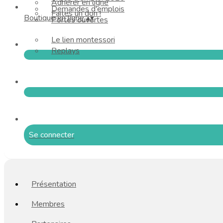
Adhérer en ligne
Demandes d'emplois
Faites un don !
Boutique en ligne
▴
▾
Portes ouvertes
Le lien montessori
Replays
Se connecter
Présentation
Membres