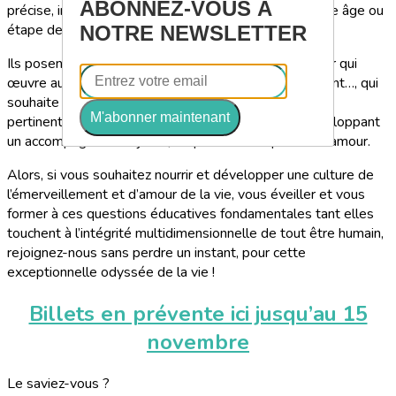
ABONNEZ-VOUS À
précise, intelligente, pragmatique et adaptée à chaque âge ou
étape de développement de l’enfant.
NOTRE NEWSLETTER
Ils posent un regard qui éclaire et guide chaque acteur qui
œuvre auprès de l’enfant, parent, éducateur, enseignant…, qui
souhaite apporter une réponse enthousiasmante et
M'abonner maintenant
pertinente, à cet éveil fascinant à la vie et ce, en développant
un accompagnement juste, empreint de respect et d’amour.
Alors, si vous souhaitez nourrir et développer une culture de
l’émerveillement et d’amour de la vie, vous éveiller et vous
former à ces questions éducatives fondamentales tant elles
touchent à l’intégrité multidimensionnelle de tout être humain,
rejoignez-nous sans perdre un instant, pour cette
exceptionnelle odyssée de la vie !
Billets en prévente ici jusqu’au 15
novembre
Le saviez-vous ?