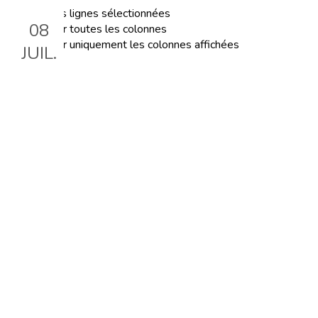
Exporter les lignes sélectionnées
08
Exporter toutes les colonnes
Exporter uniquement les colonnes affichées
JUIL.
La planification
Le 8 juil. 2026, 18:30