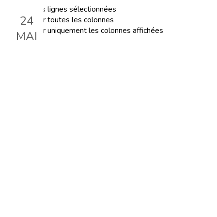
Exporter les lignes sélectionnées
24
Exporter toutes les colonnes
Exporter uniquement les colonnes affichées
MAI
Les étapes de l'indépendance
Le 24 mai 2023, 18:00