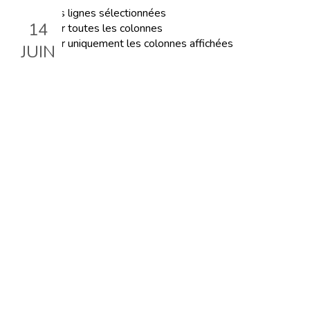
Exporter les lignes sélectionnées
14
Exporter toutes les colonnes
Exporter uniquement les colonnes affichées
JUIN
L'approche Montessori
adaptée pour les personnes
âgées
Le 14 juin 2023, 18:30