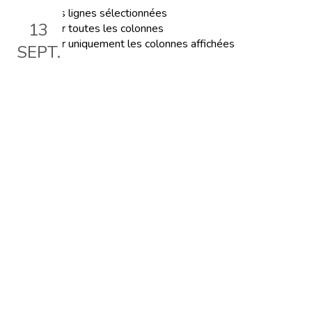
Exporter les lignes sélectionnées
13
Exporter toutes les colonnes
Exporter uniquement les colonnes affichées
SEPT.
La convention collective :
droits et devoirs
Le 13 sept. 2023, 18:00