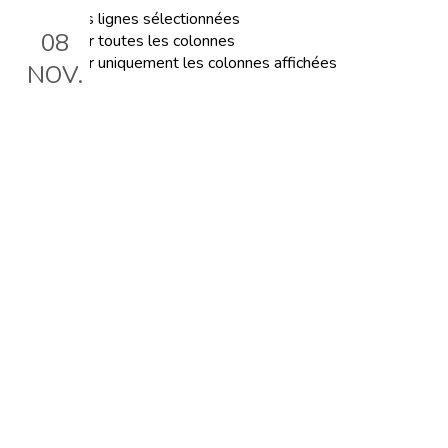
Exporter les lignes sélectionnées
08
Exporter toutes les colonnes
Exporter uniquement les colonnes affichées
NOV.
Webinaire : le bonheur de
chanter
Le 8 nov. 2023, 18:30