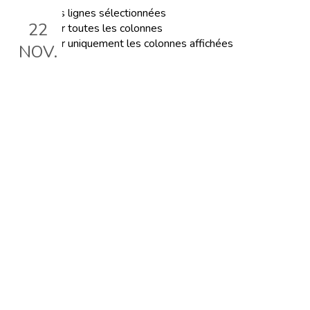
Exporter les lignes sélectionnées
22
Exporter toutes les colonnes
Exporter uniquement les colonnes affichées
NOV.
Rencontre échange #2
Le 22 nov. 2023, 18:30