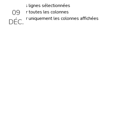
Exporter les lignes sélectionnées
09
Exporter toutes les colonnes
Exporter uniquement les colonnes affichées
DÉC.
Conférence : regards croisés
sur l'éducation à la paix
Le 9 déc. 2023, 14:00