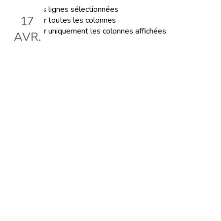
Exporter les lignes sélectionnées
17
Exporter toutes les colonnes
Exporter uniquement les colonnes affichées
AVR.
LA CONVENTION
COLLECTIVE
Le 17 avr. 2024, 18:30