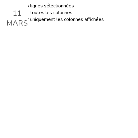
Exporter les lignes sélectionnées
11
Exporter toutes les colonnes
Exporter uniquement les colonnes affichées
MARS
Gestion de classe - Passons
des conséquences logiques
aux solutions
Le 11 mars 2025, 19:00