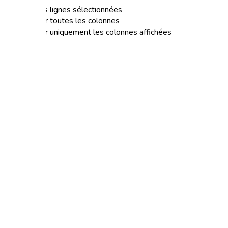
Exporter les lignes sélectionnées
Exporter toutes les colonnes
Exporter uniquement les colonnes affichées
Comment repérer les
troubles du développement
moteur et du langage chez
l’enfant de 0 à 3 ans ?