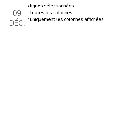
Exporter les lignes sélectionnées
09
Exporter toutes les colonnes
Exporter uniquement les colonnes affichées
DÉC.
Conférence : regards croisés
sur l'éducation à la paix
Le 9 déc. 2023, 14:00