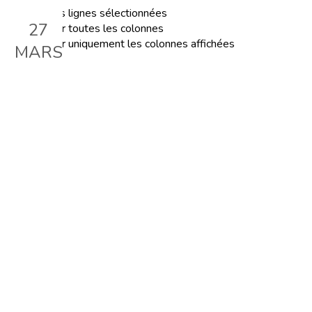
Exporter les lignes sélectionnées
27
Exporter toutes les colonnes
Exporter uniquement les colonnes affichées
MARS
La Théorie et la pratique
Montessori à la lumière des
sciences cognitives
Le 27 mars 2024, 18:00