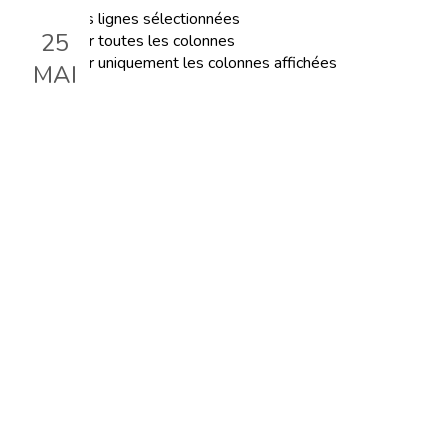
Exporter les lignes sélectionnées
25
Exporter toutes les colonnes
Exporter uniquement les colonnes affichées
MAI
Journée inter-écoles du 25
mai
Le 25 mai 2024, 09:00