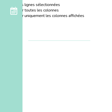
Exporter les lignes sélectionnées
Exporter toutes les colonnes
Exporter uniquement les colonnes affichées
Formation : Grandir en
musique selon Marie Jaëll et
Clochettes Montessori