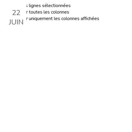
Exporter les lignes sélectionnées
22
Exporter toutes les colonnes
Exporter uniquement les colonnes affichées
JUIN
FORMATION : Apprentissage
de la lecture en classe
élémentaire
Le 22 juin 2024, 09:30