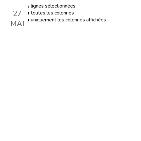
Exporter les lignes sélectionnées
27
Exporter toutes les colonnes
Exporter uniquement les colonnes affichées
MAI
Temps d'échanges et de
partage
Le 27 mai 2025, 19:00