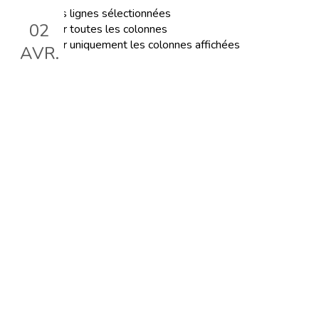
Exporter les lignes sélectionnées
02
Exporter toutes les colonnes
Exporter uniquement les colonnes affichées
AVR.
Explorer et soutenir
l'orthographe
Le 2 avr. 2025, 18:30