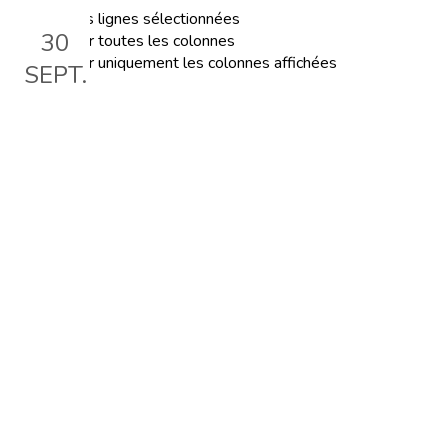
Exporter les lignes sélectionnées
30
Exporter toutes les colonnes
Exporter uniquement les colonnes affichées
SEPT.
Découvrez les formations
Montessori finançables via le
FSE+
Le 30 sept. 2025, 18:30