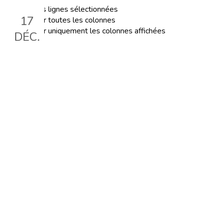
Exporter les lignes sélectionnées
17
Exporter toutes les colonnes
Exporter uniquement les colonnes affichées
DÉC.
ATELIER Outil 2 : Éduquer
aux émotions
Le 17 déc. 2025, 18:30